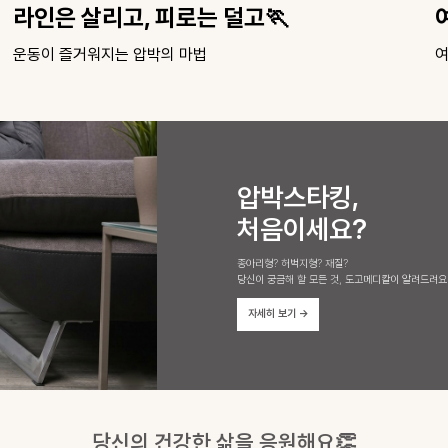
여행은 체력전이 아니라 '장비전'✈️
여행용 베스트 아이템 모음
압박스타킹,
처음이세요?
종아리형? 허벅지형? 재질?
당신이 궁금해 할 모든 것, 도고메디칼이 알려드려요
자세히 보기
→
당신의 건강한 삶을 응원해요👏