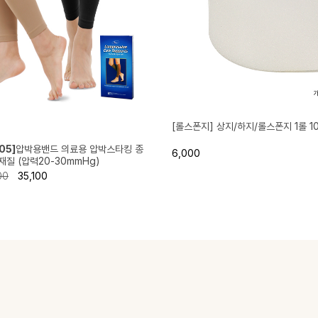
[롤스폰지] 상지/하지/롤스폰지 1롤 1
05]
압박용밴드 의료용 압박스타킹 종
6,000
질 (압력20-30mmHg)
00
35,100