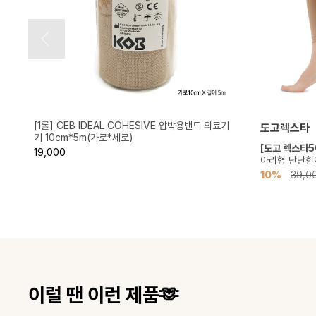
[1롤] CEB IDEAL COHESIVE 압박용밴드 의료기
도고렉스타
기 10cm*5m(가로*세로)
단
[도고 렉스타5
19,000
아리형 단단한재
10%
39,0
이럴 땐 이런 제품🫶