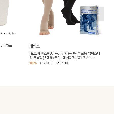
0cm*3m
베넥스
[도고 베넥스AD]
독일 압박용밴드 의료용 압박스타
[
킹 무릎형(발막힘/트임) 미세재질(CCL2 30-
발
40mmHg)
10%
66,000
59,400
1