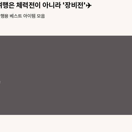
열심히 일한 당신에게🤍
지긋지긋한 다리붓기
!