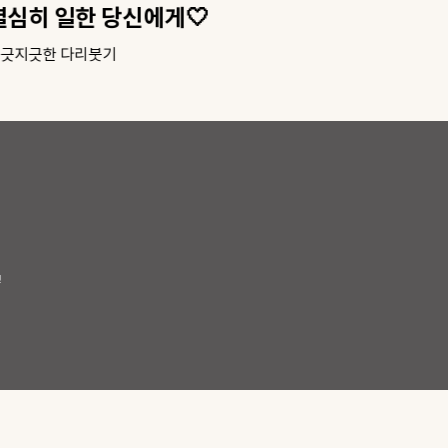
열심히 일한 당신에게🤍
엄마
긋지긋한 다리붓기
당신의
!