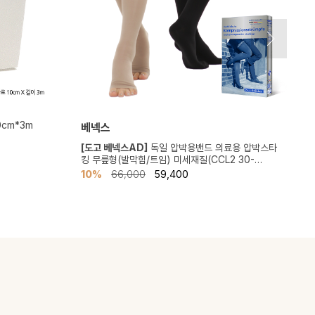
0cm*3m
베넥스
[도고 베넥스AD]
독일 압박용밴드 의료용 압박스타
[
킹 무릎형(발막힘/트임) 미세재질(CCL2 30-
발
40mmHg)
10%
66,000
59,400
1