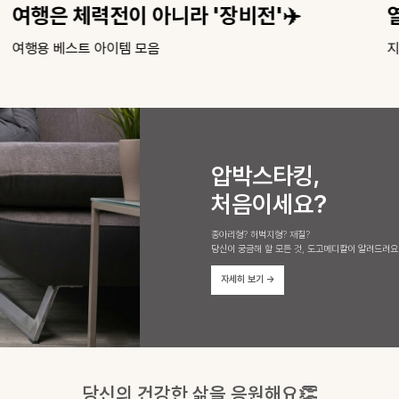
여행은 체력전이 아니라 '장비전'✈️
여행용 베스트 아이템 모음
지
압박스타킹,
처음이세요?
종아리형? 허벅지형? 재질?
당신이 궁금해 할 모든 것, 도고메디칼이 알려드려요
자세히 보기
→
당신의 건강한 삶을 응원해요👏