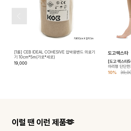
[1롤] CEB IDEAL COHESIVE 압박용밴드 의료기
도고렉스타
기 10cm*5m(가로*세로)
단
[도고 렉스타5
19,000
아리형 단단한재
10%
39,0
이럴 땐 이런 제품🫶