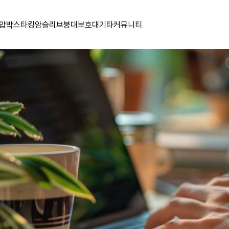
압박스타킹
암슬리브
붕대
보호대
기타
커뮤니티