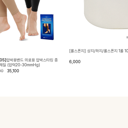
[롤스폰지] 상지/하지/롤스폰지 1롤 1
05]
압박용밴드 의료용 압박스타킹 종
6,000
질 (압력20-30mmHg)
00
35,100