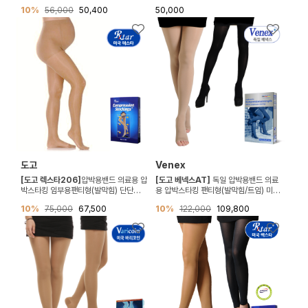
(압력20-30mmHg)
32mmHg)
10%
56,000
50,400
50,000
도고
Venex
[도고 렉스타206]
압박용밴드 의료용 압
[도고 베넥스AT]
독일 압박용밴드 의료
박스타킹 임부용팬티형(발막힘) 단단한재
용 압박스타킹 팬티형(발막힘/트임) 미세
질 (압력20-30mmHg)
재질 (CCL2 30-40mmHg)
10%
75,000
67,500
10%
122,000
109,800