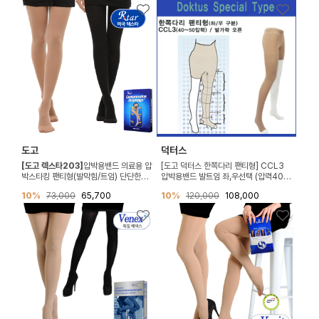
도고
덕터스
[도고 렉스타203]
압박용밴드 의료용 압
[도고 덕터스 한쪽다리 팬티형] CCL3
박스타킹 팬티형(발막힘/트임) 단단한재
압박용밴드 발트임 좌,우선택 (압력40-
질 (압력20-30mmHg)
50mmHg)
10%
73,000
65,700
10%
120,000
108,000