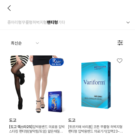
종아리형
무릎형
허벅지형
팬티형
기타
도고
도고
[도고 렉스타25]
압박용밴드 의료용 압박
[튀르키예 바리폼] 코튼 무릎형 허벅지형
스타킹 팬티형(발막힘/트임) 얇은재질
팬티형 압박용밴드 의료기기(압력23-