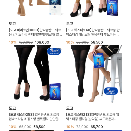
도고
도고
[도고 바리코인3030]
압박용밴드 의료
[도고 렉스타248]
압박용밴드 의료용 압
용 압박스타킹 팬티형(발막힘/트임) 얇은
박스타킹 레깅스형 발목팬티 부드러운재
재질 (압력20-30mmHg)
질 (압력20-30mmHg)
10%
120,000
108,000
10%
65,000
58,500
도고
도고
[도고 렉스타258]
압박용밴드 의료용
[도고 렉스타218]
압박용밴드 의료용 압
압박스타킹 레깅스형 발목팬티 단단한재
박스타킹 팬티형(발막힘) 부드러운재질
질 (압력20-30mmHg)
(압력20-30mmHg)
10%
65,000
58,500
10%
73,000
65,700