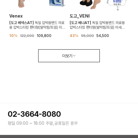
Venex
도고_VENI
[도고 베넥스AT]
독일 압박용밴드 의료
[도고 베니AT]
독일 압박용밴드 의료용
용 압박스타킹 팬티형(발막힘/트임) 미세
압박스타킹 팬티형(발막힘/트임) 미세재
재질 (CCL2 30-40mmHg)
질(CCL1 20-30mmHg)
10%
122,000
109,800
43%
95,000
54,500
더보기
02-3664-8080
평일 09:00 ~ 18:00 주말,공휴일은 휴무