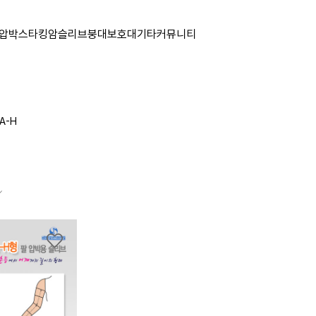
압박스타킹
암슬리브
붕대
보호대
기타
커뮤니티
A-H