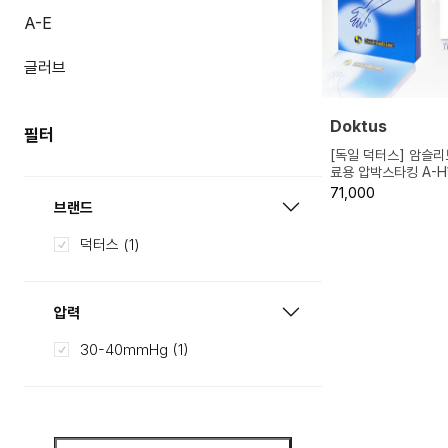
A-E
글러브
Doktus
필터
[독일 덕터스] 암슬
료용 압박스타킹 A-H
좌/우 구분 CCL2 (3
71,000
브랜드
덕터스
(1)
압력
30-40mmHg
(1)