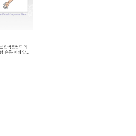
리브 압박용밴드 의
형 손등-어깨 압박
0-40mmHg)