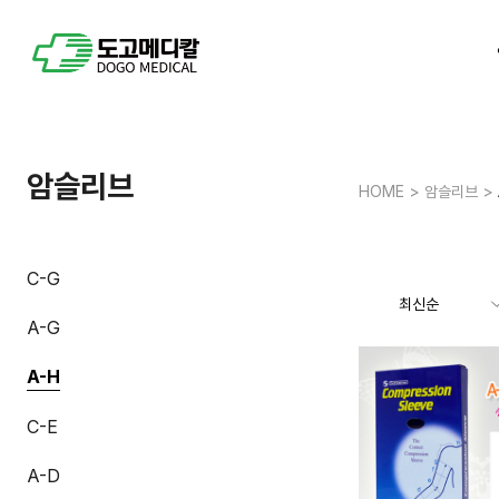
암슬리브
HOME
>
암슬리브
>
C-G
A-G
A-H
C-E
A-D