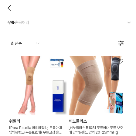
무릎
손목
허리
쉬빌러
베노플러스
[Para Patella 파라파텔라] 무릎아대
[베노플러스 B108] 무릎아대 무릎 보호
압박용밴드(무릎보호대) 무릎고정 슬개골
대 압박용밴드 압력 20-25mmHg