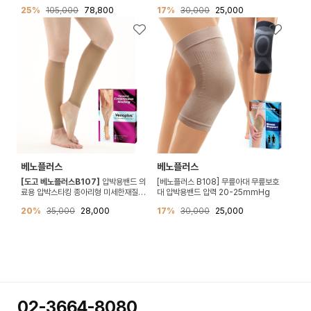
압박 압력 11.5-25.6mmHg
25%
105,000
78,800
17%
30,000
25,000
베노플러스
베노플러스
[도고 베노플러스B107]
압박용밴드 의
[베노플러스 B108] 무릎아대 무릎보호
료용 압박스타킹 종아리형 미세한재질
대 압박용밴드 압력 20-25mmHg
B107 (압력20-30mmHg)
20%
35,000
28,000
17%
30,000
25,000
02-3664-8080