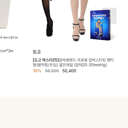
0cm*3m
도고
[도고 렉스타25]
압박용밴드 의료용 압박스타킹 팬티
[
형(발막힘/트임) 얇은재질 (압력20-30mmHg)
발
10%
56,000
50,400
1