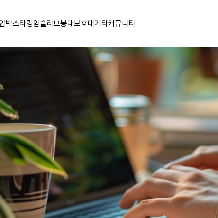
압박스타킹
암슬리브
붕대
보호대
기타
커뮤니티