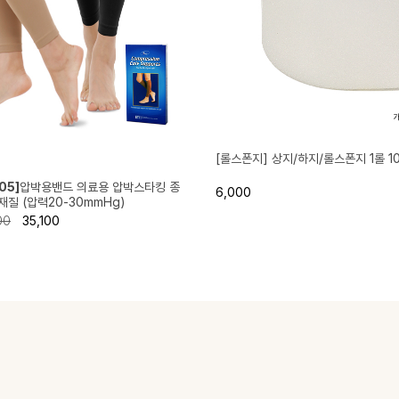
[롤스폰지] 상지/하지/롤스폰지 1롤 1
05]
압박용밴드 의료용 압박스타킹 종
6,000
질 (압력20-30mmHg)
00
35,100