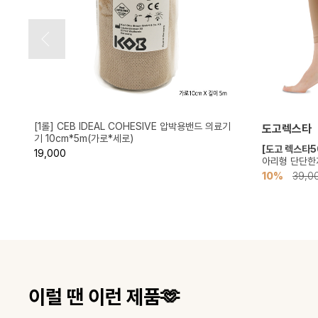
[1롤] CEB IDEAL COHESIVE 압박용밴드 의료기
도고렉스타
기 10cm*5m(가로*세로)
종
[도고 렉스타5
19,000
아리형 단단한재
10%
39,0
이럴 땐 이런 제품🫶