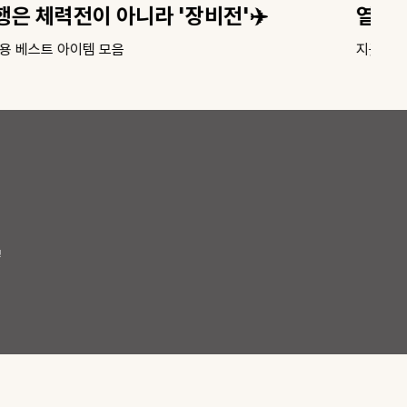
열심히 일한 당신에게🤍
엄마
긋지긋한 다리붓기
당신의
!