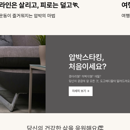
여행은 체력전이 아니라 '장비전'✈️
여행용 베스트 아이템 모음
지
압박스타킹,
처음이세요?
종아리형? 허벅지형? 재질?
당신이 궁금해 할 모든 것, 도고메디칼이 알려드려요
자세히 보기
→
당신의 건강한 삶을 응원해요👏